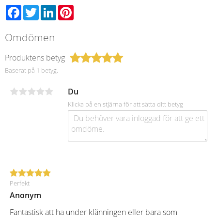
Facebook
Twitter
LinkedIn
Pinterest
Omdömen
Produktens betyg
Baserat på 1 betyg.
Du
Klicka på en stjärna för att sätta ditt betyg
Perfekt
Anonym
Fantastisk att ha under klänningen eller bara som