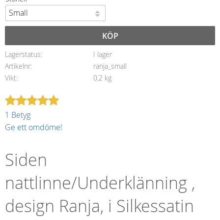
KÖP
Lagerstatus
I lager
Artikelnr
ranja_small
Vikt
0,2 kg
1 Betyg
Ge ett omdöme!
Siden
nattlinne/Underklänning ,
design Ranja, i Silkessatin