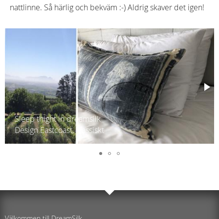
nattlinne. Så härlig och bekväm :-) Aldrig skaver det igen!
Bäddset St Michel
Påslakan set inkluderat örngott
Välkommen till DreamSilk.