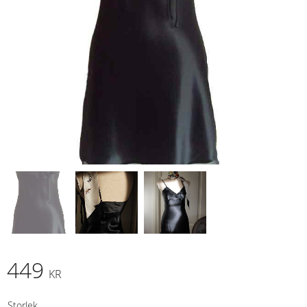
449
KR
Storlek