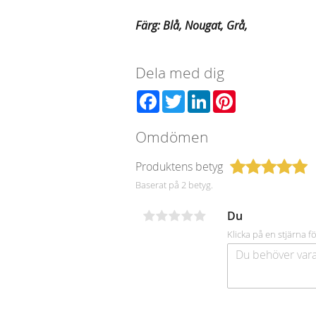
Färg: Blå, Nougat, Grå,
Dela med dig
Facebook
Twitter
LinkedIn
Pinterest
Omdömen
Produktens betyg
Baserat på 2 betyg.
Du
Klicka på en stjärna fö