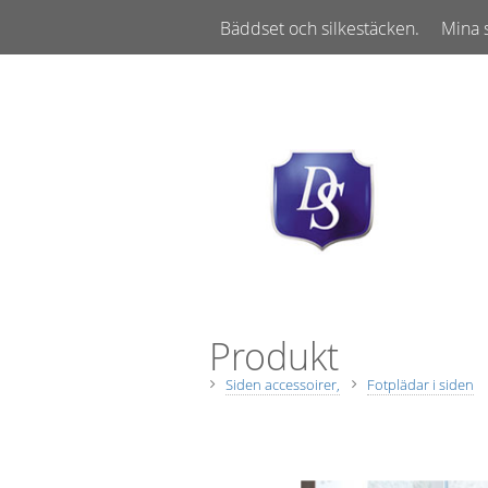
Bäddset och silkestäcken.
Mina 
Varför silketäcke o kuddar?
K
Produkt
Siden accessoirer,
Fotplädar i siden