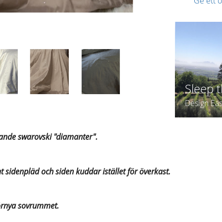
Ge ett
Sleep thight in dreamsilk
Design Eastcoast, klassiskt
rande swarovski "diamanter".
sidenpläd och siden kuddar istället för överkast.
t förnya sovrummet.