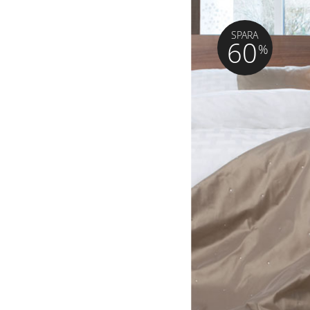
SPARA
60
%