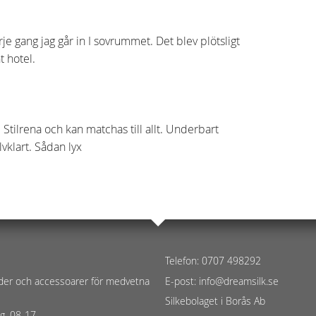
rje gang jag går in I sovrummet. Det blev plötsligt
t hotel.
! Stilrena och kan matchas till allt. Underbart
lvklart. Sådan lyx
Telefon: 0707 498292
kläder och accessoarer för medvetna
E-post: info@dreamsilk.se
Silkebolaget i Borås Ab
g, 08-17