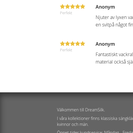
Anonym
Perfekt
Njuter av lyxen va
en svitpå något fin
Anonym
Perfekt
Fantastiskt vackra
material också sjä
Välkommen till DreamSilk.
I våra kollektioner finns klassiska säng
kvinnor och män.
Öppet tider kundservice: Måndag - Freda