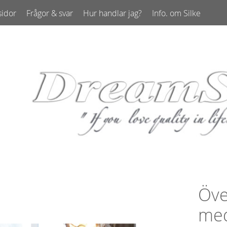
sidor
Frågor & svar
Hur handlar jag?
Info. om Silke
undtjänst
Bäddset i nm 60-80, kammad egyptisk bomulls sat
Öve
med